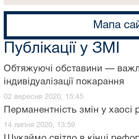
Мапа са
Публікації у ЗМІ
Обтяжуючі обставини — важл
індивідуалізації покарання
02 вересня 2020, 15:45
Перманентність змін у хаосі
14 липня 2020, 13:59
Шукаймо світло в кінці рефо