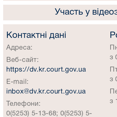
Участь у відео
Контактні дані
Р
Адреса:
П
з 
Веб-сайт:
https://dv.kr.court.gov.ua
П
з 
E-mail:
inbox@dv.kr.court.gov.ua
П
з 
Телефони:
0(5253) 5-13-68; 0(5253) 5-