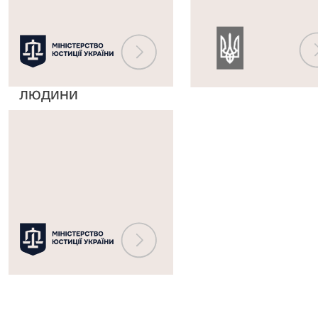
Європейським
державного
судом
реєстру
з
судових
прав
рішень
людини
Міністерство
юстиції
України