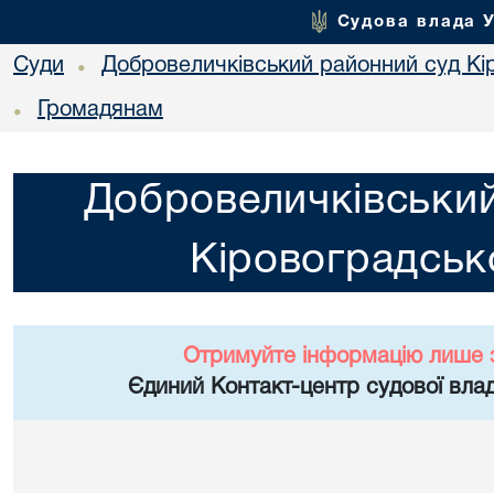
Судова влада 
Суди
Добровеличківський районний суд Кір
•
Громадянам
•
Добровеличківський
Кіровоградсько
Отримуйте інформацію лише 
Єдиний Контакт-центр судової влад