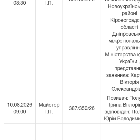
387/585/20
виконавчої сл
08:30
І.П.
Новоукраїнс
районі
Кіровоградс
області
Дніпровськ
міжрегіональ
управлінн
Міністерства ю
України ,
представн
заявника: Хар
Вікторія
Олександрі
Позивач: Пол
10.08.2026
Майстер
Ірина Вікторі
387/350/26
09:00
І.П.
відповідач: По
Юрій Володим