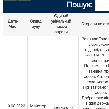
Пошук:
Єдиний
Дата/
Склад
унікальний
Сторони по сп
Час
суду
номер
справи
Заявник: Това
з обмежен
відповідальн
"КАПІТАЛРЕС
відповідач
Пархоменко 
Іванівна, тр
особа: Акціо
товариство
"Приват банк "
особа:
Добровеличкі
відділ держа
10.08.2026
Майстер