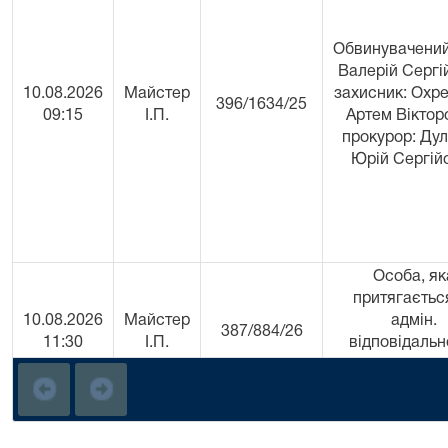
Обвинувачений:
Валерій Сергі
10.08.2026
Майстер
захисник: Охр
396/1634/25
09:15
І.П.
Артем Віктор
прокурор: Дул
Юрій Сергій
Особа, як
притягаєтьс
10.08.2026
Майстер
адмін.
387/884/26
11:30
І.П.
відповідальн
Півень Сер
Миколайов
Обвинуваче
Рибін Дмит