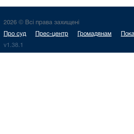
Олегович, адв
Мазуренко Ол
Сергійови
2026 © Всі права захищені
прокурор: Сав
10.08.2026
Майстер
396/1000/26
Ольга
13:15
І.П.
Про суд
Прес-центр
Громадянам
Пока
Володимирі
прокурор: Бол
v1.38.1
Владисла
Сергійови
прокурор: Ш
Владислав Ол
Позивач:
ТОВАРИСТВ
ОБМЕЖЕН
ВІДПОВІДАЛЬ
"КОЛЛЕКТ ЦЕ
відповідач: 
Дмитро Борис
10.08.2026
Майстер
представн
387/284/26
15:00
І.П.
позивача: Тка