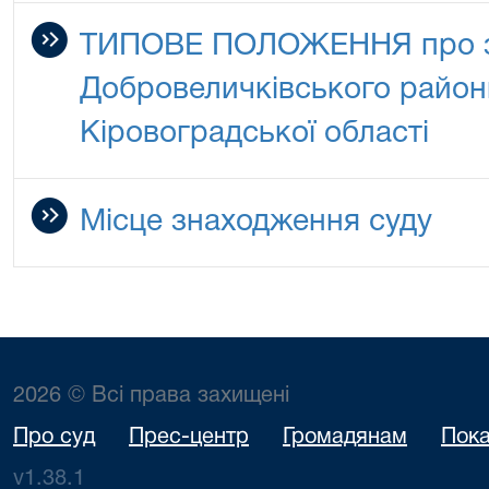
ТИПОВЕ ПОЛОЖЕННЯ про зб
Добровеличківського район
Кіровоградської області
Місце знаходження суду
2026 © Всі права захищені
Про суд
Прес-центр
Громадянам
Пока
v1.38.1