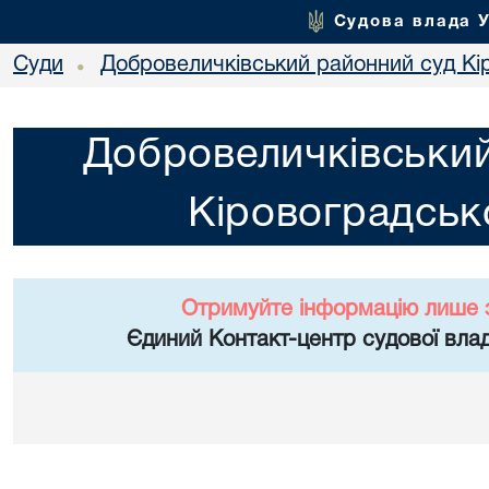
Судова влада 
Суди
Добровеличківський районний суд Кір
•
Добровеличківський
Кіровоградсько
Отримуйте інформацію лише 
Єдиний Контакт-центр судової влад