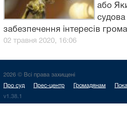
або Як
судова
забезпечення інтересів гром
02 травня 2020, 16:06
2026 © Всі права захищені
Про суд
Прес-центр
Громадянам
Пока
v1.38.1