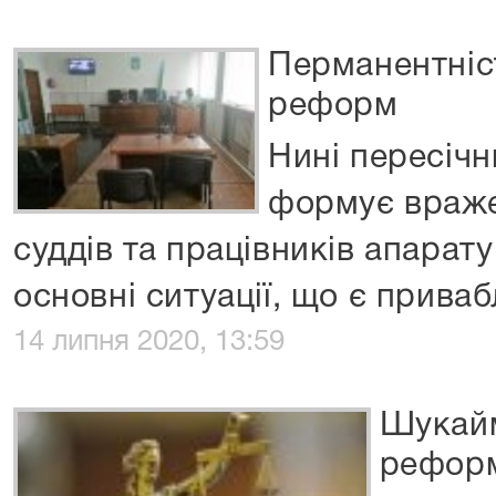
Перманентніст
реформ
Нині пересіч
формує враже
суддів та працівників апарату
основні ситуації, що є прива
14 липня 2020, 13:59
Шукайм
рефор