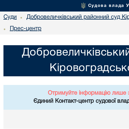
Судова влада 
Суди
Добровеличківський районний суд Кір
•
Прес-центр
•
Добровеличківський
Кіровоградсько
Отримуйте інформацію лише 
Єдиний Контакт-центр судової влад