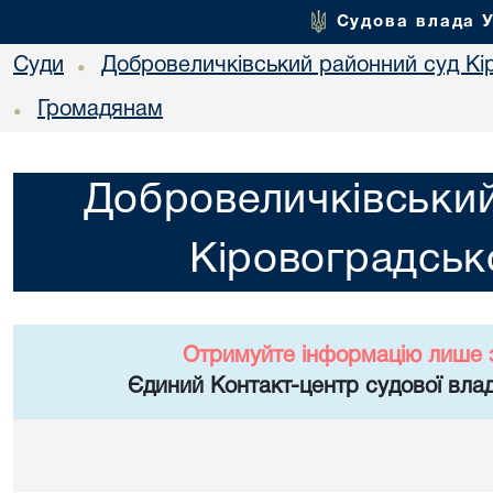
Судова влада 
Суди
Добровеличківський районний суд Кір
•
Громадянам
•
Добровеличківський
Кіровоградсько
Отримуйте інформацію лише 
Єдиний Контакт-центр судової влад