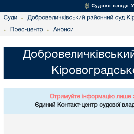
Судова влада 
Суди
Добровеличківський районний суд Кір
•
Прес-центр
Анонси
•
•
Добровеличківський
Кіровоградсько
Отримуйте інформацію лише 
Єдиний Контакт-центр судової влад