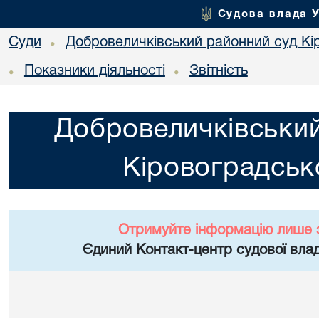
Судова влада 
Суди
Добровеличківський районний суд Кір
•
Показники діяльності
Звітність
•
•
Добровеличківський
Кіровоградсько
Отримуйте інформацію лише 
Єдиний Контакт-центр судової влад