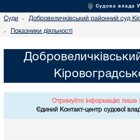
Судова влада 
Суди
Добровеличківський районний суд Кір
•
Показники діяльності
•
Добровеличківський
Кіровоградсько
Отримуйте інформацію лише 
Єдиний Контакт-центр судової влад