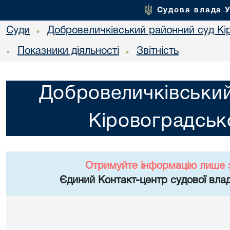
Судова влада 
Суди
Добровеличківський районний суд Кір
•
Показники діяльності
Звітність
•
•
Добровеличківський
Кіровоградсько
Отримуйте інформацію лише 
Єдиний Контакт-центр судової влад