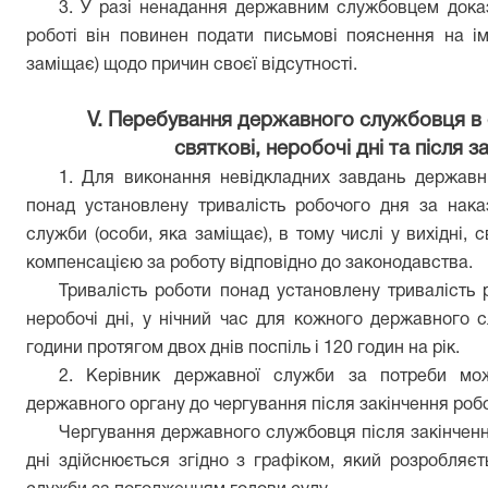
3. У разі ненадання державним службовцем доказ
роботі він повинен подати письмові пояснення на і
заміщає)
щодо причин своєї відсутності.
V. Перебування державного службовця в о
святкові, неробочі дні та після 
1. Для виконання невідкладних завдань держав
понад установлену тривалість робочого дня за нака
служби (особи
,
яка заміщає
)
, в тому числі у вихідні, 
компенсацією за роботу відповідно до законодавства.
Тривалість роботи понад установлену тривалість р
неробочі дні, у нічний час для кожного державного
години протягом двох днів поспіль і 120 годин на рік.
2. Керівник державної служби за потреби мо
державного органу до чергування після закінчення робочо
Чергування державного службовця після закінчення 
дні здійснюється згідно з графіком, який розробляє