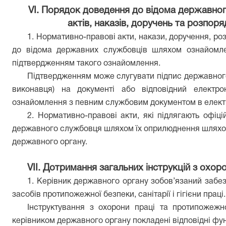
VІ. Порядок доведення до відома державно
актів, наказів, доручень та розпор
1. Нормативно-правові акти, накази, доручення, р
до відома державних службовців шляхом ознайомле
підтвердженням такого ознайомлення.
Підтвердженням може слугувати підпис державного 
виконавця) на документі
або
відповідний електро
ознайомлення з певним службовим документом в елект
2. Нормативно-правові акти, які підлягають офі
державного службовця шляхом їх оприлюднення шляхо
державного органу.
VІІ. Дотримання загальних інструкцій з охо
1. Керівник
д
ержавно
го
органу зобов’язаний забез
засобів протипожежної безпеки, санітарії і гігієни праці.
Інструктування з охорони праці та протипожежн
керівником
д
ержавно
го
органу покладені відповідні фун