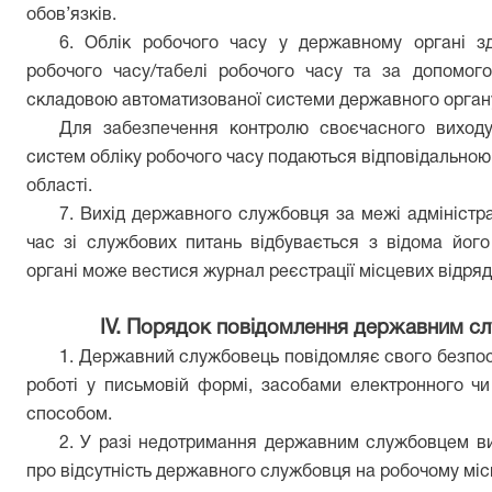
обов’язків.
6. Облік робочого часу у державному органі зд
робочого часу/табелі робочого часу
т
а
за
допомогою
складовою автоматизованої системи державного органу (
Для забезпечення контролю своєчасного виходу
систем обліку робочого часу подаються відповідально
області
.
7. Вихід державного службовця за межі адміністра
час зі службових питань відбувається з відома йог
органі може вестися журнал реєстрації місцевих відря
ІV. Порядок повідомлення державним сл
1. Державний службовець повідомляє свого безпосе
роботі у письмовій формі, засобами електронного ч
способом.
2. У разі недотримання державним службовцем ви
про відсутність державного службовця на робочому місц