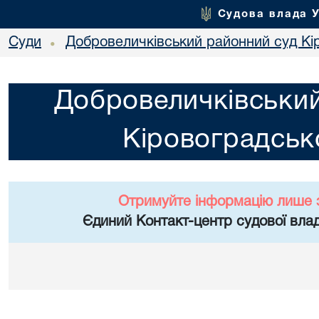
Судова влада 
Суди
Добровеличківський районний суд Кір
•
Добровеличківський
Кіровоградсько
Отримуйте інформацію лише 
Єдиний Контакт-центр судової влад