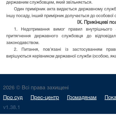
державним службовцем, який звільняється.
Один примірник акта видається державному служб
іншу посаду, інший примірник долучається до особової
ІХ. Прикінцеві п
1. Недотримання вимог правил внутрішнього 
притягнення державного службовця до відповідал
законодавством.
2. Питання, пов’язані із застосуванням прав
вирішуються керівником державної служби
(особою, як
2026 © Всі права захищені
Про суд
Прес-центр
Громадянам
Пока
v1.38.1