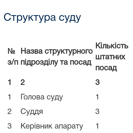
Структура суду
Кількість
№
Назва структурного
штатних
з/п
підрозділу та посад
посад
1
2
3
1
Голова суду
1
2
Суддя
3
3
Керівник апарату
1