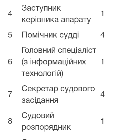
Заступник
4
1
керівника апарату
5
Помічник судді
4
Головний спеціаліст
6
(з інформаційних
1
технологій)
Секретар судового
7
4
засідання
Судовий
8
1
розпорядник