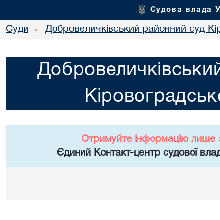
Судова влада 
Суди
Добровеличківський районний суд Кір
•
Добровеличківський
Кіровоградсько
Отримуйте інформацію лише 
Єдиний Контакт-центр судової влад