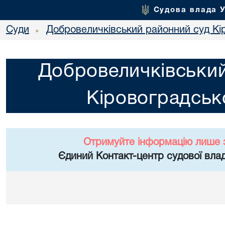
Судова влада 
Суди
Добровеличківський районний суд Кір
•
Добровеличківський
Кіровоградсько
Отримуйте інформацію лише 
Єдиний Контакт-центр судової влад