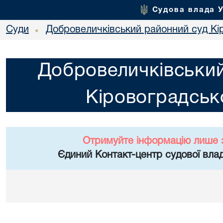
Судова влада 
Суди
Добровеличківський районний суд Кір
•
Добровеличківський
Кіровоградсько
Отримуйте інформацію лише 
Єдиний Контакт-центр судової влад