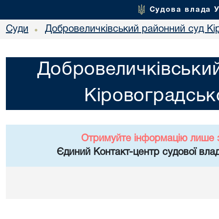
Судова влада 
Суди
Добровеличківський районний суд Кір
•
Добровеличківський
Кіровоградсько
Отримуйте інформацію лише 
Єдиний Контакт-центр судової влад