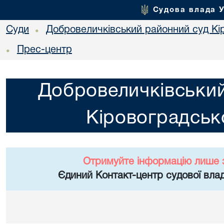
Судова влада 
Суди
Добровеличківський районний суд Кір
•
Прес-центр
•
Добровеличківський
Кіровоградсько
Отримуйте інформацію лише 
Єдиний Контакт-центр судової влад