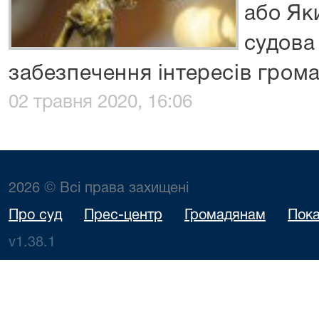
або Як
судова
забезпечення інтересів гром
02 травня 2020, 16:06
2026 © Всі права захищені
Про суд
Прес-центр
Громадянам
Пока
v1.38.1