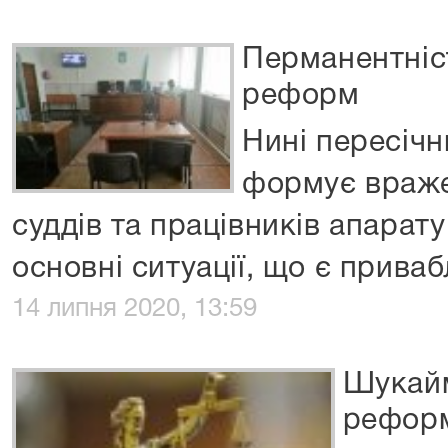
Перманентніст
реформ
Нині пересіч
формує враже
суддів та працівників апарату
основні ситуації, що є прива
14 липня 2020, 13:59
Шукайм
рефор