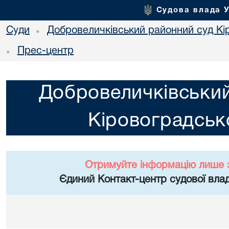
Судова влада 
Суди
Добровеличківський районний суд Кір
•
Прес-центр
•
Добровеличківський
Кіровоградсько
Отримуйте інформацію лише 
Єдиний Контакт-центр судової влад