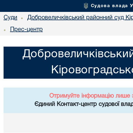
Судова влада 
Суди
Добровеличківський районний суд Кір
•
Прес-центр
•
Добровеличківський
Кіровоградсько
Отримуйте інформацію лише 
Єдиний Контакт-центр судової влад