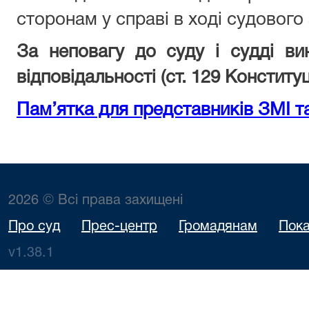
сторонам у справі в ході судового 
За неповагу до суду і судді ви
відповідальності (ст. 129 Конституці
Пам’ятка для представників ЗМІ т
2026 © Всі права захищені
Про суд
Прес-центр
Громадянам
Пока
v1.38.1