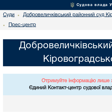
Судова влада 
Суди
Добровеличківський районний суд Кір
•
Прес-центр
•
Добровеличківський
Кіровоградсько
Отримуйте інформацію лише 
Єдиний Контакт-центр судової влад