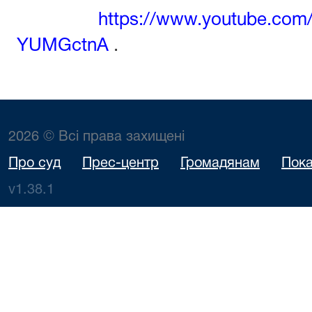
https://www.youtube.co
YUMGctnA
.
2026 © Всі права захищені
Про суд
Прес-центр
Громадянам
Пока
v1.38.1