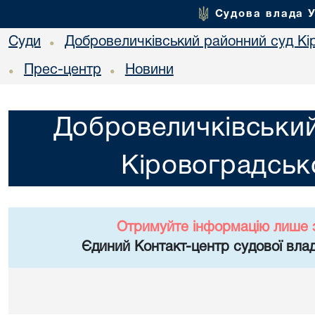
Судова влада 
Суди
Добровеличківський районний суд Кір
•
Прес-центр
Новини
•
•
Добровеличківський
Кіровоградсько
Отримуйте інформацію лише 
Єдиний Контакт-центр судової влад