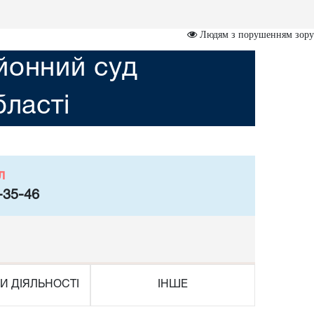
Людям з порушенням зору
йонний суд
бласті
л
-35-46
И ДІЯЛЬНОСТІ
ІНШЕ