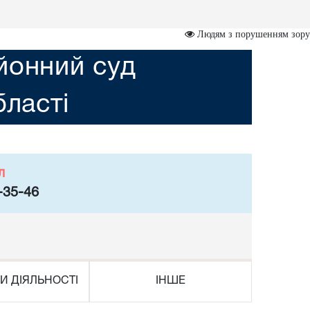
Людям з порушенням зору
йонний суд
бласті
л
-35-46
И ДІЯЛЬНОСТІ
ІНШЕ