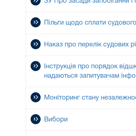
ЗУ Про засади запобігання і п
Пільги щодо сплати судовог
Наказ про перелік судових 
Інструкція про порядок відш
надаються запитувачам інфо
Моніторинг стану незалежност
Вибори