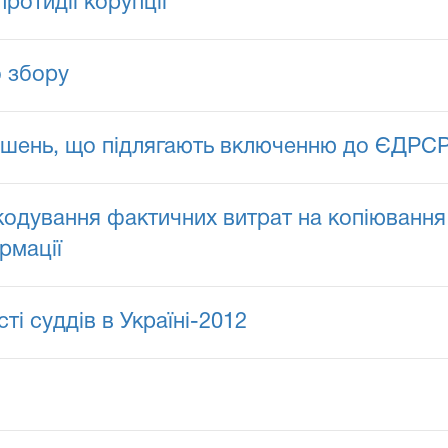
ротидії корупції
о збору
рішень, що підлягають включенню до ЄДРС
кодування фактичних витрат на копіювання 
рмації
і суддів в Україні-2012