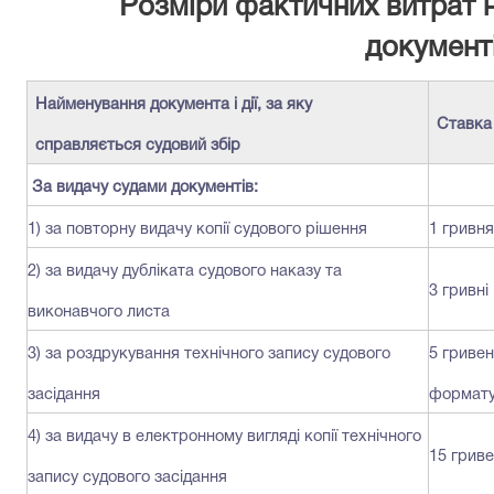
Розміри фактичних витрат 
документ
Найменування документа і дії, за яку
Ставка
справляється судовий збір
За видачу судами документів:
1) за повторну видачу копії судового рішення
1 гривня
2) за видачу дубліката судового наказу та
3 гривні
виконавчого листа
3) за роздрукування технічного запису судового
5 гривен
засідання
формату
4) за видачу в електронному вигляді копії технічного
15 грив
запису судового засідання