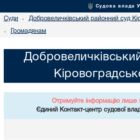
Судова влада 
Суди
Добровеличківський районний суд Кір
•
Громадянам
•
Добровеличківський
Кіровоградсько
Отримуйте інформацію лише 
Єдиний Контакт-центр судової влад