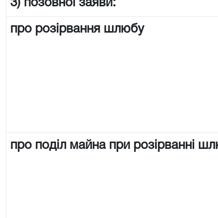
3) позовної заяви:
про розірвання шлюбу
про поділ майна при розірванні ш