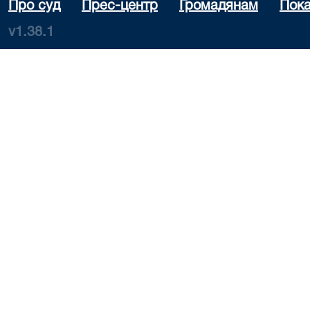
Про суд
Прес-центр
Громадянам
Пока
v1.38.1