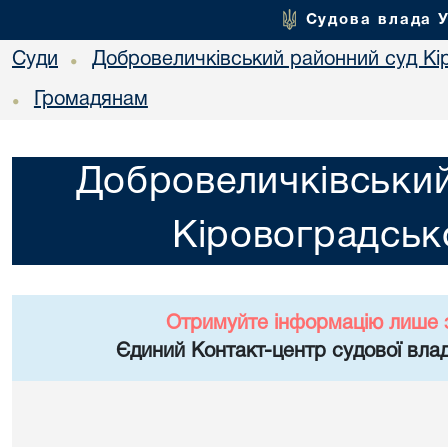
Судова влада 
Суди
Добровеличківський районний суд Кір
•
Громадянам
•
Добровеличківський
Кіровоградсько
Отримуйте інформацію лише 
Єдиний Контакт-центр судової влад