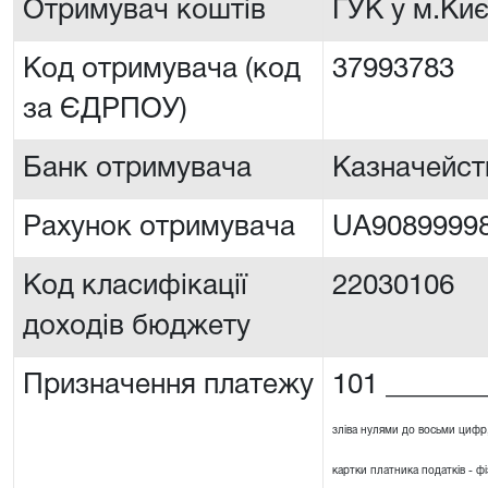
Отримувач коштів
ГУК у м.Киє
Код отримувача (код
37993783
за ЄДРПОУ)
Банк отримувача
Казначейст
Рахунок отримувача
UA90899998
Код класифікації
22030106
доходів бюджету
Призначення платежу
101 _______
зліва нулями до восьми цифр
картки платника податків - ф