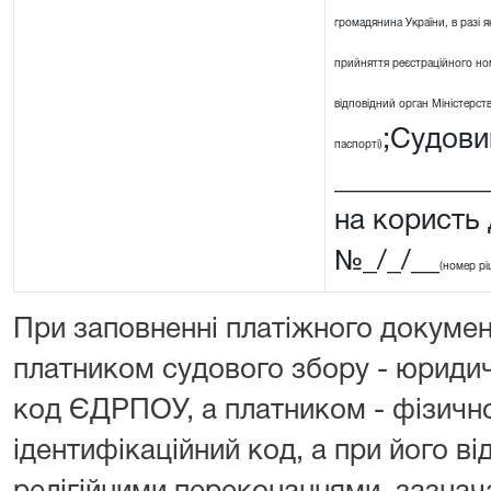
громадянина України, в разі я
прийняття реєстраційного ном
відповідний орган Міністерства
;Судовий
паспорті)
__________
на користь
№_/_/__
(номер рі
При заповненні платіжного докумен
платником судового збору - юриди
код ЄДРПОУ, а платником - фізичн
ідентифікаційний код, а при його від