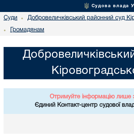
Судова влада 
Суди
Добровеличківський районний суд Кір
•
Громадянам
•
Добровеличківський
Кіровоградсько
Отримуйте інформацію лише 
Єдиний Контакт-центр судової влад