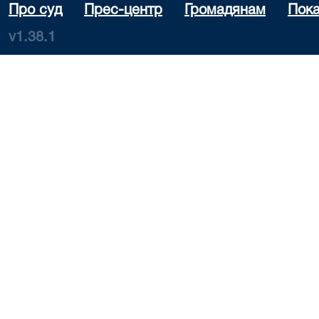
Про суд
Прес-центр
Громадянам
Пока
v1.38.1