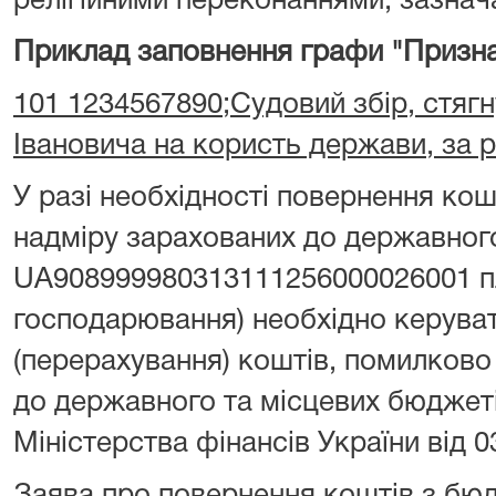
релігійними переконаннями, зазнача
Приклад заповнення графи "Призна
101 1234567890;Судовий збір, стягн
Івановича на користь держави, за 
У разі необхідності повернення ко
надміру зарахованих до державног
UA908999980313111256000026001 пл
господарювання) необхідно керува
(перерахування) коштів, помилково
до державного та місцевих бюджет
Міністерства фінансів України від 0