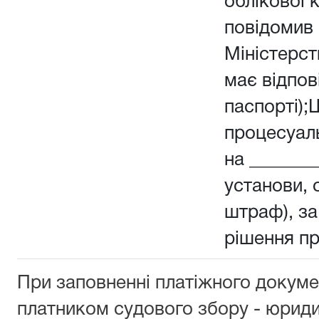
облікової 
повідомив 
Міністерств
має відпов
паспорті);
процесуал
на _______
установи, о
штраф), з
рішення п
При заповненні платіжного докуме
платником судового збору - юрид