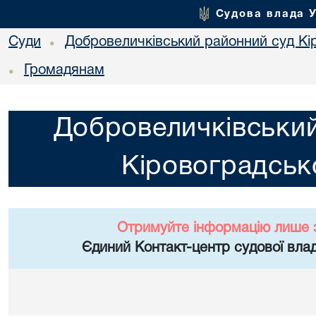
Судова влада 
Суди
Добровеличківський районний суд Кір
•
Громадянам
•
Добровеличківський
Кіровоградсько
Отримуйте інформацію лише 
Єдиний Контакт-центр судової влад