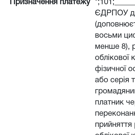
Призначення платежу
*;101;_____
ЄДРПОУ дл
(доповнюєт
восьми ци
менше 8), 
облікової 
фізичної о
або серія 
громадянин
платник чер
переконанн
прийняття