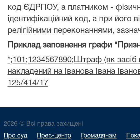
код ЄДРПОУ, а платником - фізич
ідентифікаційний код, а при його ві
релігійними переконаннями, зазнач
Приклад заповнення графи "Призн
*;101;1234567890;Штраф (як засіб
накладений на Іванова Івана Іван
125/414/17
2026 © Всі права захищені
Про суд
Прес-центр
Громадянам
Пока