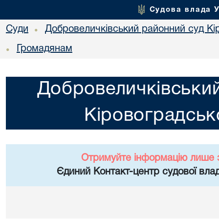
Судова влада 
Суди
Добровеличківський районний суд Кір
•
Громадянам
•
Добровеличківський
Кіровоградсько
Отримуйте інформацію лише 
Єдиний Контакт-центр судової влад