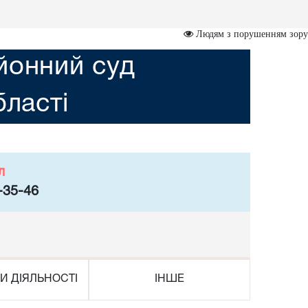
Людям з порушенням зору
йонний суд
бласті
л
-35-46
И ДІЯЛЬНОСТІ
ІНШЕ