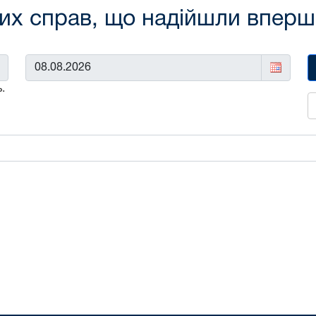
х справ, що надійшли вперше 
До:
.