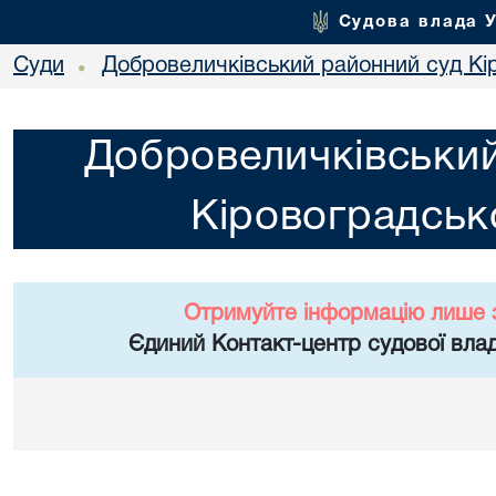
Судова влада 
Суди
Добровеличківський районний суд Кір
•
Добровеличківський
Кіровоградсько
Отримуйте інформацію лише 
Єдиний Контакт-центр судової влад