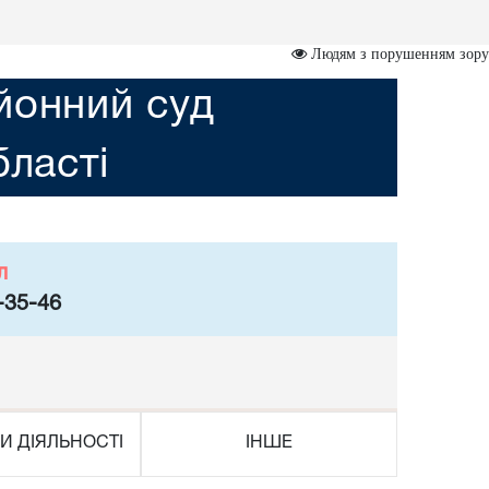
Людям з порушенням зору
йонний суд
бласті
л
-35-46
И ДІЯЛЬНОСТІ
ІНШЕ