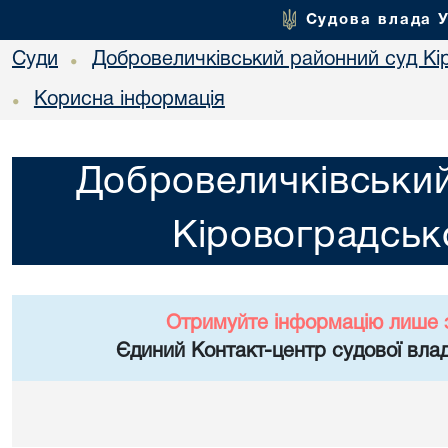
Судова влада 
Суди
Добровеличківський районний суд Кір
•
Корисна інформація
•
Добровеличківський
Кіровоградсько
Отримуйте інформацію лише 
Єдиний Контакт-центр судової влад