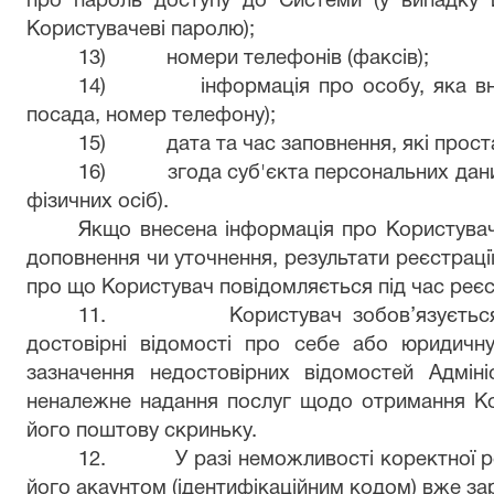
про пароль доступу до Системи (у випадку 
Користувачеві паролю);
13)
номери телефонів (факсів);
14)
інформація про особу, яка вне
посада, номер телефону);
15)
дата та час заповнення, які прос
16)
згода суб'єкта персональних дан
фізичних осіб).
Якщо внесена інформація про Користувача
доповнення чи уточнення, результати реєстраці
про що Користувач повідомляється під час реєст
11.
Користувач зобов’язуєтьс
достовірні відомості про себе або юридичну
зазначення недостовірних відомостей Адміні
неналежне надання послуг щодо отримання Кор
його поштову скриньку.
12.
У разі неможливості коректної р
його акаунтом (ідентифікаційним кодом) вже за