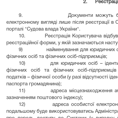
2.
Реєстраці
9.
Документи можуть б
електронному вигляді лише після реєстрації в 
порталі "Судова влада України".
10.
Реєстрація Користувача відбув
реєстраційної форми, у якій зазначаються наступ
9)
найменування для юридичних ос
фізичних осіб та фізичних осіб-підприємців;
10)
для юридичних осіб – ідент
фізичних осіб та фізичних осіб-підприємці
податків – фізичної особи (у разі відсутності ід
паспорта громадянина);
11)
адреса місцезнаходження а
зазначенням поштового індексу);
12)
адреса особистої електронн
подальшому буде використовуватись Адміністр