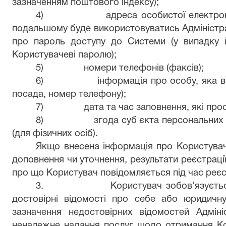
зазначенням поштового індексу);
4)
адреса особистої електрон
подальшому буде використовуватись Адміністр
про пароль доступу до Системи (у випадку 
Користувачеві паролю);
5)
номери телефонів (факсів);
6)
інформація про особу, яка вн
посада, номер телефону);
7)
дата та час заповнення, які пр
8)
згода суб'єкта персональних
(для фізичних осіб).
Якщо внесена інформація про Користувача
доповнення чи уточнення, результати реєстраці
про що Користувач повідомляється під час реєст
3.
Користувач зобов’язуєть
достовірні відомості про себе або юридичну
зазначення недостовірних відомостей Адміні
неналежне надання послуг щодо отримання Кор